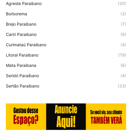
Agreste Paraibano
(30)
Borborema
(3)
Brejo Paraibano
(7)
Cariri Paraibano
(9)
Curimataú Paraibano
(4)
Litoral Paraibano
(79)
Mata Paraibana
(6)
Seridó Paraíbano
(4)
Sertão Paraibano
(33)