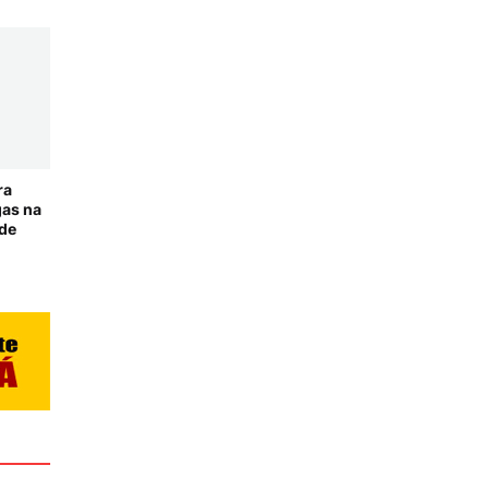
ra
gas na
 de