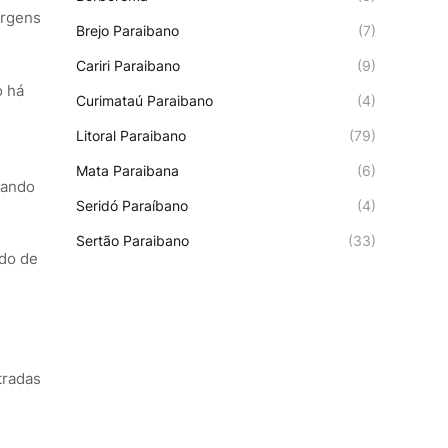
argens
Brejo Paraibano
(7)
Cariri Paraibano
(9)
o há
Curimataú Paraibano
(4)
Litoral Paraibano
(79)
Mata Paraibana
(6)
nando
Seridó Paraíbano
(4)
Sertão Paraibano
(33)
ado de
tradas