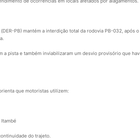
ndimento de ocorrências em locais afetados por alagamentos.
(DER-PB) mantém a interdição total da rodovia PB-032, após o
a.
a pista e também inviabilizaram um desvio provisório que hav
rienta que motoristas utilizem:
 Itambé
ontinuidade do trajeto.