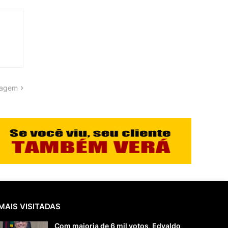
tagem
MAIS VISITADAS
Com maioria de 6 mil votos, Edvaldo