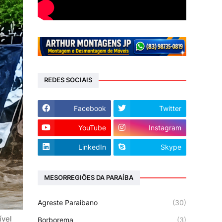
REDES SOCIAIS
Facebook
Twitter
YouTube
Instagram
LinkedIn
Skype
MESORREGIÕES DA PARAÍBA
Agreste Paraibano
(30)
ível
Borborema
(3)