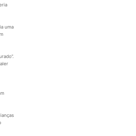
eria
ria uma
em
urado”.
aler
am
rianças
o