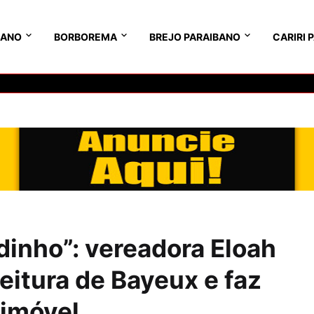
BANO
BORBOREMA
BREJO PARAIBANO
CARIRI 
dinho”: vereadora Eloah
eitura de Bayeux e faz
 imóvel