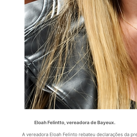
Eloah Felintto, vereadora de Bayeux.
A vereadora
Eloah Felinto
rebateu declarações da pr