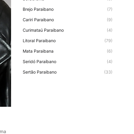
Brejo Paraibano
(7)
Cariri Paraibano
(9)
Curimataú Paraibano
(4)
Litoral Paraibano
(79)
Mata Paraibana
(6)
Seridó Paraíbano
(4)
Sertão Paraibano
(33)
uma