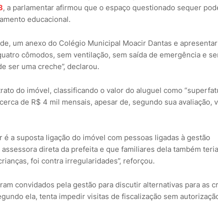
3
, a parlamentar afirmou que o espaço questionado sequer pod
amento educacional.
dade, um anexo do Colégio Municipal Moacir Dantas e apresenta
e quatro cômodos, sem ventilação, sem saída de emergência e s
de ser uma creche”, declarou.
ato do imóvel, classificando o valor do aluguel como “superfat
cerca de R$ 4 mil mensais, apesar de, segundo sua avaliação, v
 é a suposta ligação do imóvel com pessoas ligadas à gestão
a assessora direta da prefeita e que familiares dela também teri
rianças, foi contra irregularidades”, reforçou.
am convidados pela gestão para discutir alternativas para as c
egundo ela, tenta impedir visitas de fiscalização sem autorizaçã