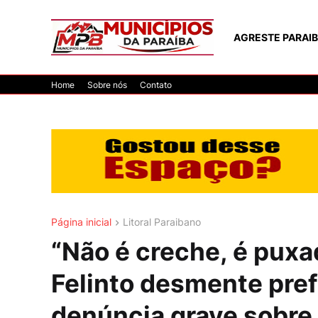
AGRESTE PARAI
Home
Sobre nós
Contato
Página inicial
Litoral Paraibano
“Não é creche, é puxa
Felinto desmente pref
denúncia grave sobre