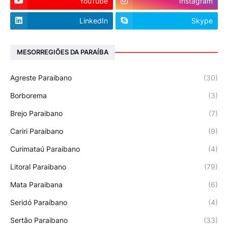
YouTube
Instagram
LinkedIn
Skype
MESORREGIÕES DA PARAÍBA
Agreste Paraibano
(30)
Borborema
(3)
Brejo Paraibano
(7)
Cariri Paraibano
(9)
Curimataú Paraibano
(4)
Litoral Paraibano
(79)
Mata Paraibana
(6)
Seridó Paraíbano
(4)
Sertão Paraibano
(33)